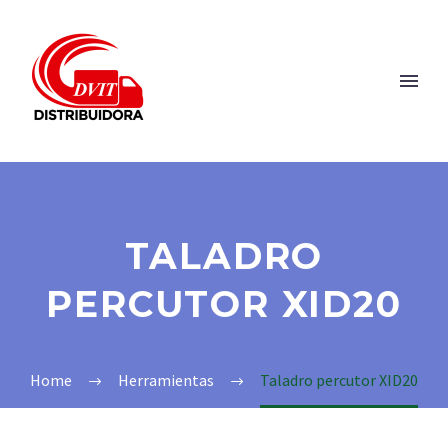
TALADRO
PERCUTOR XID20
Home
Herramientas
Taladro percutor XID20