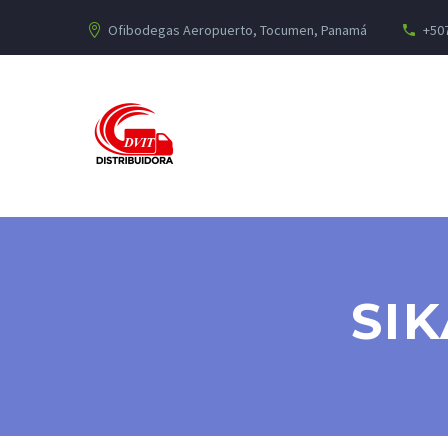
Ofibodegas Aeropuerto, Tocumen, Panamá
+507
SIK