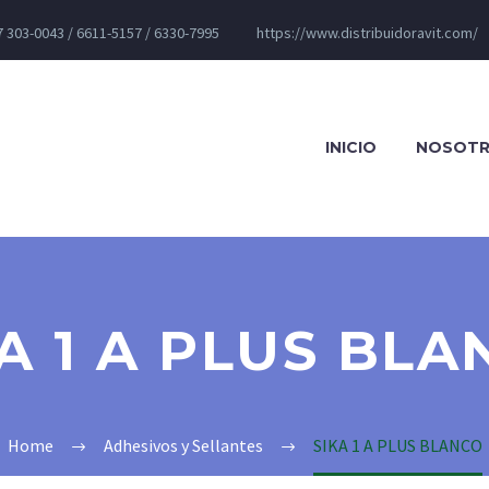
 303-0043 / 6611-5157 / 6330-7995
https://www.distribuidoravit.com/
INICIO
NOSOT
A 1 A PLUS BL
Home
Adhesivos y Sellantes
SIKA 1 A PLUS BLANCO