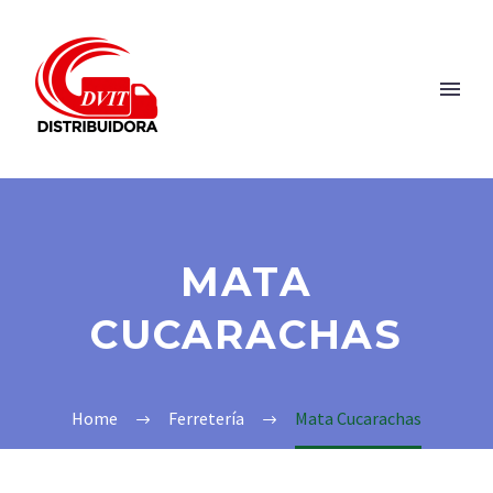
MATA
CUCARACHAS
Home
Ferretería
Mata Cucarachas