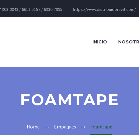
 303-0043 / 6611-5157 / 6330-7995
https://www.distribuidoravit.com/
INICIO
NOSOT
FOAMTAPE
Home
Empaques
Foamtape