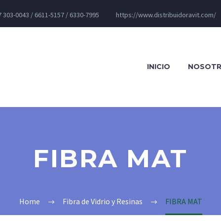
 303-0043 / 6611-5157 / 6330-7995
https://www.distribuidoravit.com/
INICIO
NOSOT
FIBRA MAT
Home
Fibra de Vidrio y Resinas
FIBRA MAT