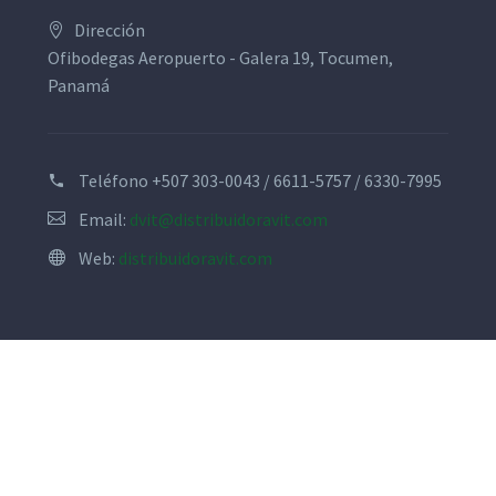
Dirección
Ofibodegas Aeropuerto - Galera 19, Tocumen,
Panamá
Teléfono
+507 303-0043 / 6611-5757 / 6330-7995
Email:
dvit@distribuidoravit.com
Web:
distribuidoravit.com