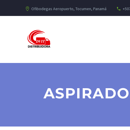
Ofibodegas Aeropuerto, Tocumen, Panamá
+507
ASPIRADO