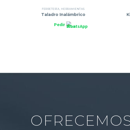
FERRETERÍA
,
HERRAMIENTAS
Taladro Inalámbrico
K
Pedir
OFRECEMOS