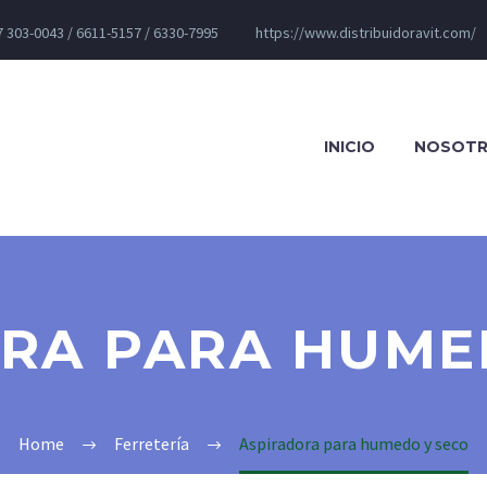
 303-0043 / 6611-5157 / 6330-7995
https://www.distribuidoravit.com/
INICIO
NOSOT
RA PARA HUME
Home
Ferretería
Aspiradora para humedo y seco