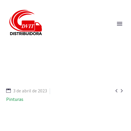


3 de abril de 2023
Pinturas