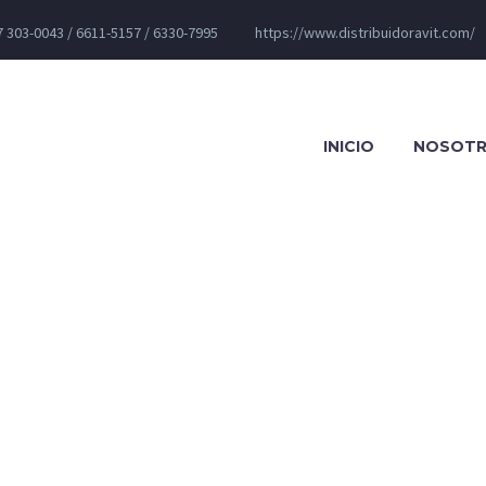
 303-0043 / 6611-5157 / 6330-7995
https://www.distribuidoravit.com/
INICIO
NOSOT