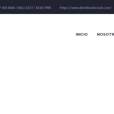
 303-0043 / 6611-5157 / 6330-7995
https://www.distribuidoravit.com/
INICIO
NOSOT