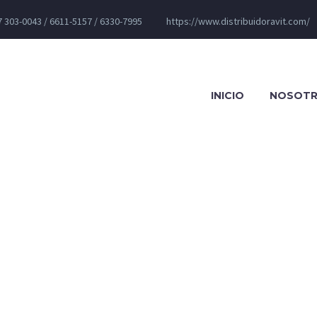
 303-0043 / 6611-5157 / 6330-7995
https://www.distribuidoravit.com/
INICIO
NOSOT